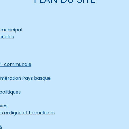
 municipal
unales
luri-communale
mération Pays basque
olitiques
ves
es en ligne et formulaires
s