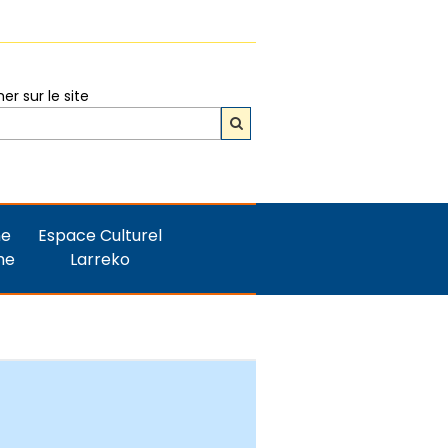
r sur le site
ne
Espace Culturel
me
Larreko