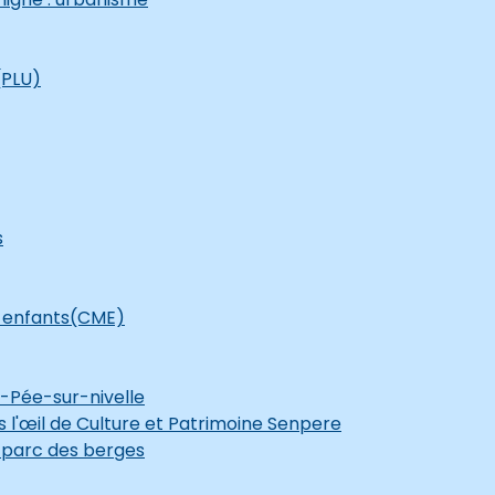
(PLU)
s
s enfants(CME)
-Pée-sur-nivelle
 l'œil de Culture et Patrimoine Senpere
u parc des berges