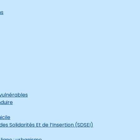
ns
vulnérables
duire
icile
s Solidarités Et de l’Insertion (SDSEI)
ligne : urbanisme