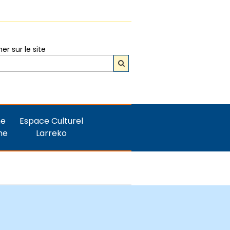
r sur le site
ne
Espace Culturel
me
Larreko