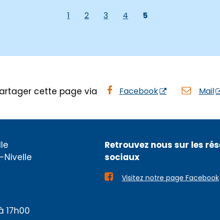
1
2
3
4
5
artager cette page via
Facebook
Mail
le
Retrouvez nous sur les ré
-Nivelle
sociaux

Visitez notre page Facebook
à 17h00